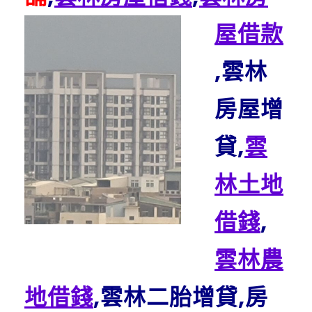
屋借款
,雲林
房屋增
貸,
雲
林土地
借錢
,
雲林農
地借錢
,雲林二胎增貸,房