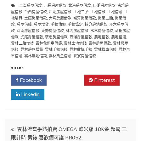
二崙房屋借款
,
元長房屋借款
,
北港房屋借款
,
口湖房屋借款
,
古坑房
屋借款
,
台西房屋借款
,
四湖房屋借款
,
土地二胎
,
土地借款
,
土地借錢
,
土
地增貸
,
土庫房屋借款
,
大埤房屋借款
,
崙背房屋借款
,
房屋二胎
,
房屋借
款
,
房屋借錢
,
房屋增貸
,
手錶估價
,
手錶鑑定
,
持分房地借款
,
斗六房屋借
款
,
斗南房屋借款
,
東勢房屋借款
,
林內房屋借款
,
水林房屋借款
,
莿桐房屋
借款
,
虎尾房屋借款
,
褒忠房屋借款
,
西螺房屋借款
,
農地借款
,
農地借錢
,
雲林二胎增貸
,
雲林免留車借錢
,
雲林土地借錢
,
雲林房屋借款
,
雲林房屋
借錢
,
雲林房屋增貸
,
雲林手錶借錢
,
雲林收購手錶
,
雲林機車借錢
,
雲林汽
車借錢
,
雲林農地借錢
,
雲林黃金借錢
,
麥寮房屋借款
SHARE
Facebook
Twitter
Pinterest
Linkedin
文
雲林流當手錶拍賣 OMEGA 歐米茄 18K金 超霸 三
眼計時 男錶 喜歡價可議 PR052