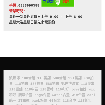
手機:
0983690588 
營業時間:
星期一到星期五每日上午 9:00 – 下午 6:00
星期六及星期日請先來電預約
凱世博
188當舖
118當舖
580當舖
991當舖
KSB拍
賣
118拍賣
188拍賣
588拍賣
凱世博流當
118流當
116當舖
118中區
118雲林
116和好
love和好
wix
和好
腕錶合豐
sogo合豐
watch合豐
wix合豐
carl
統一
ZT和運
back悠嫻
66台北
118台中
118彰化