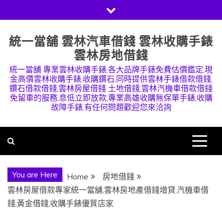
Skip
to
content
統一當舖 雲林汽車借錢 雲林收購手錶
雲林房地借錢
統一當舖 專業雲林收購手錶,各大品牌手錶免費估價鑑定,現
金高價雲林收購手錶,收購鑽石,同時提供雲林手錶借款借錢,
鑽石借款借錢,雲林房屋借錢 土地借錢,雲林汽機車借款借錢
免留車的服務,息低立即放款,專業高雄收購無保單手錶,收購
故障手錶,有任何問題歡迎您來洽詢
You are Here
Home
房地借錢
雲林房屋借款專家統一當舖,雲林房地產借錢增貸,汽機車借
錢,黃金借錢,收購手錶優質店家