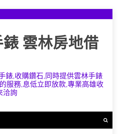
手錶 雲林房地借
手錶,收購鑽石,同時提供雲林手錶
的服務,息低立即放款,專業高雄收
來洽詢