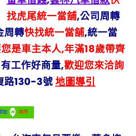
找虎尾統一當舖
,公司周轉
金周轉
快找統一當舖
,統一當
您是車主本人,年滿18歲帶齊
內有工作好商量,
歡迎您來洽詢
路130-3號
地圖導引