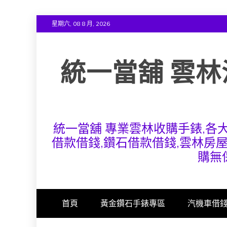
Skip
星期六, 08 8 月, 2026
to
content
統一當舖 雲林
統一當舖 專業雲林收購手錶,各
借款借錢,鑽石借款借錢,雲林房
購無
首頁
黃金鑽石手錶專區
汽機車借