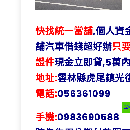
快找統一當舖
,個人資
舖汽車借錢超好辦
只要
證件
現金立即貸,5萬
地址:
雲林縣虎尾鎮光復
電話:
056361099
手機:
0983690588