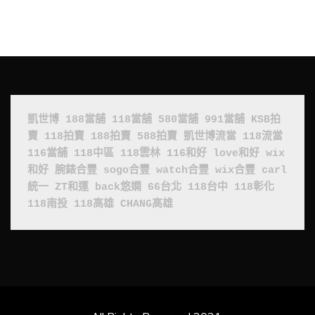
凱世博
188當舖
118當舖
580當舖
991當舖
KSB拍
賣
118拍賣
188拍賣
588拍賣
凱世博流當
118流當
116當舖
118中區
118雲林
116和好
love和好
wix
和好
腕錶合豐
sogo合豐
watch合豐
wix合豐
carl
統一
ZT和運
back悠嫻
66台北
118台中
118彰化
118南投
118高雄
CHANG高雄