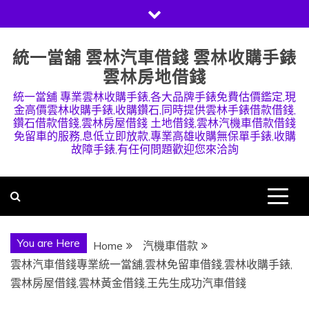
Skip
to
content
統一當舖 雲林汽車借錢 雲林收購手錶
雲林房地借錢
統一當舖 專業雲林收購手錶,各大品牌手錶免費估價鑑定,現
金高價雲林收購手錶,收購鑽石,同時提供雲林手錶借款借錢,
鑽石借款借錢,雲林房屋借錢 土地借錢,雲林汽機車借款借錢
免留車的服務,息低立即放款,專業高雄收購無保單手錶,收購
故障手錶,有任何問題歡迎您來洽詢
You are Here
Home
汽機車借款
雲林汽車借錢專業統一當舖,雲林免留車借錢,雲林收購手錶,
雲林房屋借錢,雲林黃金借錢,王先生成功汽車借錢