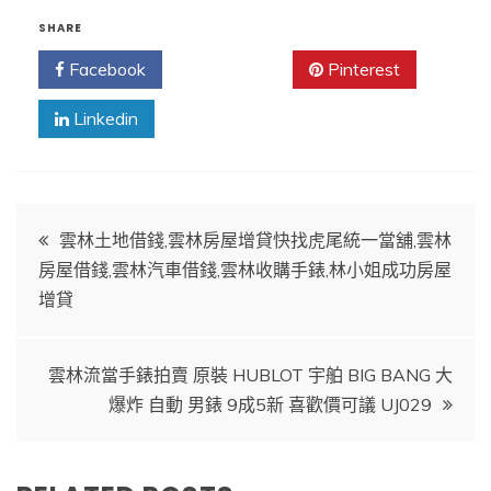
SHARE
Facebook
Twitter
Pinterest
Linkedin
文
雲林土地借錢,雲林房屋增貸快找虎尾統一當舖,雲林
房屋借錢,雲林汽車借錢,雲林收購手錶,林小姐成功房屋
章
增貸
導
雲林流當手錶拍賣 原裝 HUBLOT 宇舶 BIG BANG 大
覽
爆炸 自動 男錶 9成5新 喜歡價可議 UJ029