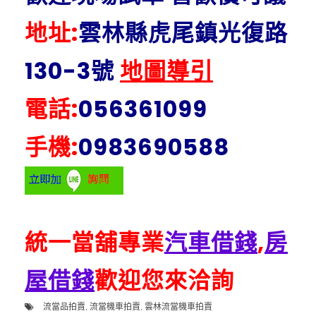
地址:
雲林縣虎尾鎮光復路
130-3號
地圖導引
電話:
056361099
手機:
0983690588
統一當舖專業
汽車借錢
,
房
屋借錢
歡迎您來洽詢
流當品拍賣
,
流當機車拍賣
,
雲林流當機車拍賣