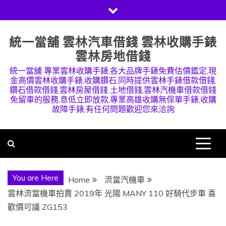
Skip
to
content
統一當舖 雲林汽車借錢 雲林收購手錶
雲林房地借錢
統一當舖 專業雲林收購手錶,各大品牌手錶免費估價鑑定,現
金高價雲林收購手錶,收購鑽石,同時提供雲林手錶借款借錢,
鑽石借款借錢,雲林房屋借錢 土地借錢,雲林汽機車借款借錢
免留車的服務,息低立即放款,專業高雄收購無保單手錶,收購
故障手錶,有任何問題歡迎您來洽詢
You are Here
Home
流當汽機車
雲林流當機車拍賣 2019年 光陽 MANY 110 好騎代步車 喜
歡價可議 ZG153