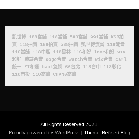
凱世博
188當舖
118當舖
580當舖
991當舖
KSB拍
賣
118拍賣
188拍賣
588拍賣
凱世博流當
118流當
116當舖
118中區
118雲林
116和好
love和好
wix
和好
腕錶合豐
sogo合豐
watch合豐
wix合豐
carl
統一
ZT和運
back悠嫻
66台北
118台中
118彰化
118南投
118高雄
CHANG高雄
All Rights Reserved 2021.
Proudly powered by WordPress
|
Theme: Refined Blog