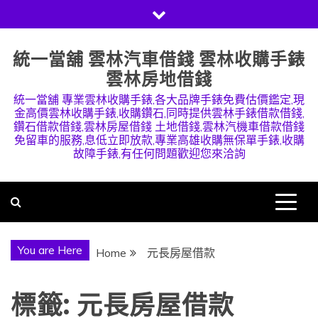
Skip
to
content
統一當舖 雲林汽車借錢 雲林收購手錶
雲林房地借錢
統一當舖 專業雲林收購手錶,各大品牌手錶免費估價鑑定,現
金高價雲林收購手錶,收購鑽石,同時提供雲林手錶借款借錢,
鑽石借款借錢,雲林房屋借錢 土地借錢,雲林汽機車借款借錢
免留車的服務,息低立即放款,專業高雄收購無保單手錶,收購
故障手錶,有任何問題歡迎您來洽詢
You are Here
Home
元長房屋借款
標籤:
元長房屋借款