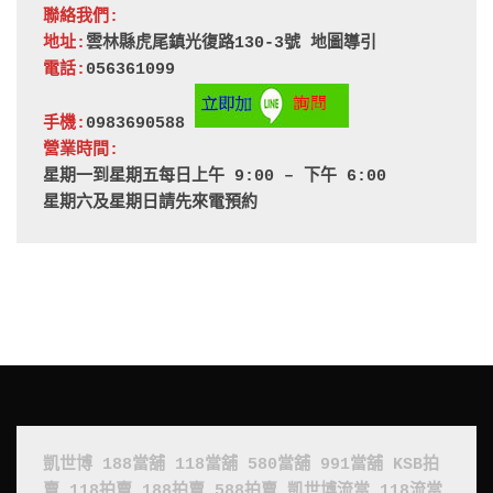
聯絡我們:
地址:
雲林縣虎尾鎮光復路130-3號 
地圖導引
電話:
056361099
手機:
0983690588 
營業時間:
星期一到星期五每日上午 9:00 – 下午 6:00
星期六及星期日請先來電預約
凱世博
188當舖
118當舖
580當舖
991當舖
KSB拍
賣
118拍賣
188拍賣
588拍賣
凱世博流當
118流當