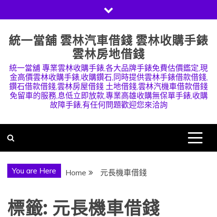
Skip
to
content
統一當舖 雲林汽車借錢 雲林收購手錶
雲林房地借錢
統一當舖 專業雲林收購手錶,各大品牌手錶免費估價鑑定,現
金高價雲林收購手錶,收購鑽石,同時提供雲林手錶借款借錢,
鑽石借款借錢,雲林房屋借錢 土地借錢,雲林汽機車借款借錢
免留車的服務,息低立即放款,專業高雄收購無保單手錶,收購
故障手錶,有任何問題歡迎您來洽詢
You are Here
Home
元長機車借錢
標籤:
元長機車借錢