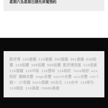
星期六及星期日請先來電預約
凱世博
188當舖
118當舖
580當舖
991當舖
KSB拍
賣
118拍賣
188拍賣
588拍賣
凱世博流當
118流當
116當舖
118中區
118雲林
116和好
love和好
wix
和好
腕錶合豐
sogo合豐
watch合豐
wix合豐
carl
統一
ZT和運
back悠嫻
66台北
118台中
118彰化
118南投
118高雄
CHANG高雄