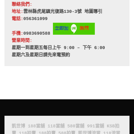
聯絡我們:
地址:
雲林縣虎尾鎮光復路130-3號 
地圖導引
電話:
056361099
手機:
0983690588 
營業時間:
星期一到星期五每日上午 9:00 – 下午 6:00
星期六及星期日請先來電預約
凱世博
188當舖
118當舖
580當舖
991當舖
KSB拍
賣
118拍賣
188拍賣
588拍賣
凱世博流當
118流當