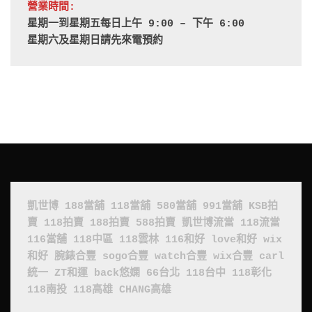
營業時間:
星期一到星期五每日上午 9:00 – 下午 6:00
星期六及星期日請先來電預約
凱世博
188當舖
118當舖
580當舖
991當舖
KSB拍
賣
118拍賣
188拍賣
588拍賣
凱世博流當
118流當
116當舖
118中區
118雲林
116和好
love和好
wix
和好
腕錶合豐
sogo合豐
watch合豐
wix合豐
carl
統一
ZT和運
back悠嫻
66台北
118台中
118彰化
118南投
118高雄
CHANG高雄