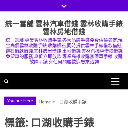
Skip
to
content
統一當舖 雲林汽車借錢 雲林收購手錶
雲林房地借錢
統一當舖 專業雲林收購手錶,各大品牌手錶免費估價鑑定,現
金高價雲林收購手錶,收購鑽石,同時提供雲林手錶借款借錢,
鑽石借款借錢,雲林房屋借錢 土地借錢,雲林汽機車借款借錢
免留車的服務,息低立即放款,專業高雄收購無保單手錶,收購
故障手錶,有任何問題歡迎您來洽詢
You are Here
Home
口湖收購手錶
標籤:
口湖收購手錶