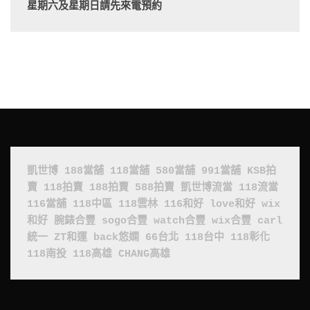
星期六及星期日請先來電預約
凱世博
188當舖
118當舖
580當舖
991當舖
KSB拍
賣
118拍賣
188拍賣
588拍賣
凱世博流當
118流當
116當舖
118中區
118雲林
116和好
love和好
wix
和好
腕錶合豐
sogo合豐
watch合豐
wix合豐
carl
統一
ZT和運
back悠嫻
66台北
118台中
118彰化
118南投
118高雄
CHANG高雄