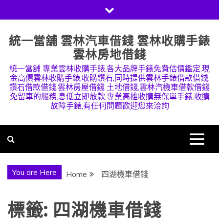
Skip
to
content
統一當舖 雲林汽車借錢 雲林收購手錶
雲林房地借錢
統一當舖 專業雲林收購手錶,各大品牌手錶免費估價鑑定,現
金高價雲林收購手錶,收購鑽石,同時提供雲林手錶借款借錢,
鑽石借款借錢,雲林房屋借錢 土地借錢,雲林汽機車借款借錢
免留車的服務,息低立即放款,專業高雄收購無保單手錶,收購
故障手錶,有任何問題歡迎您來洽詢
You are Here
Home
四湖機車借錢
標籤:
四湖機車借錢