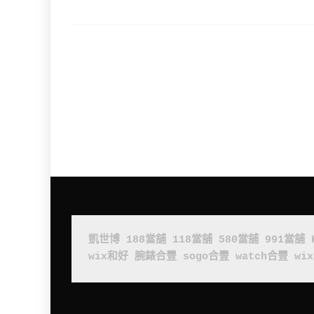
凱世博
188當舖
118當舖
580當舖
991當舖
wix和好
腕錶合豐
sogo合豐
watch合豐
wi