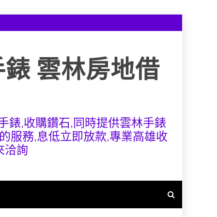
手錶 雲林房地借
手錶,收購鑽石,同時提供雲林手錶
的服務,息低立即放款,專業高雄收
來洽詢