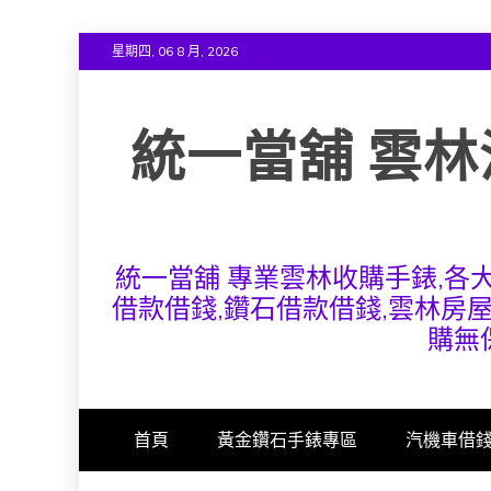
Skip
星期四, 06 8 月, 2026
to
content
統一當舖 雲林
統一當舖 專業雲林收購手錶,各
借款借錢,鑽石借款借錢,雲林房
購無
首頁
黃金鑽石手錶專區
汽機車借