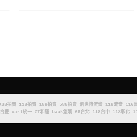
KSB拍賣
118拍賣
188拍賣
588拍賣
凱世博流當
118流當
116
x合豐
carl統一
ZT和運
back悠嫻
66台北
118台中
118彰化
1