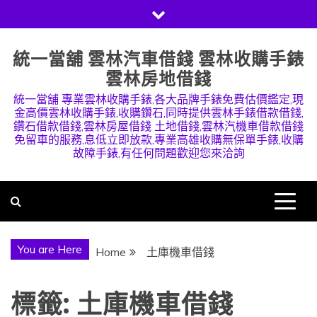
Skip
to
content
統一當舖 雲林汽車借錢 雲林收購手錶
雲林房地借錢
統一當舖 專業雲林收購手錶,各大品牌手錶免費估價鑑定,現
金高價雲林收購手錶,收購鑽石,同時提供雲林手錶借款借錢,
鑽石借款借錢,雲林房屋借錢 土地借錢,雲林汽機車借款借錢
免留車的服務,息低立即放款,專業高雄收購無保單手錶,收購
故障手錶,有任何問題歡迎您來洽詢
You are Here
Home
土庫機車借錢
標籤:
土庫機車借錢