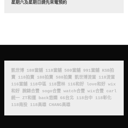
星期六及星期日請先來電預約
凱世博
188當舖
118當舖
580當舖
991當舖
KSB拍
賣
118拍賣
188拍賣
588拍賣
凱世博流當
118流當
116當舖
118中區
118雲林
116和好
love和好
wix
和好
腕錶合豐
sogo合豐
watch合豐
wix合豐
carl
統一
ZT和運
back悠嫻
66台北
118台中
118彰化
118南投
118高雄
CHANG高雄