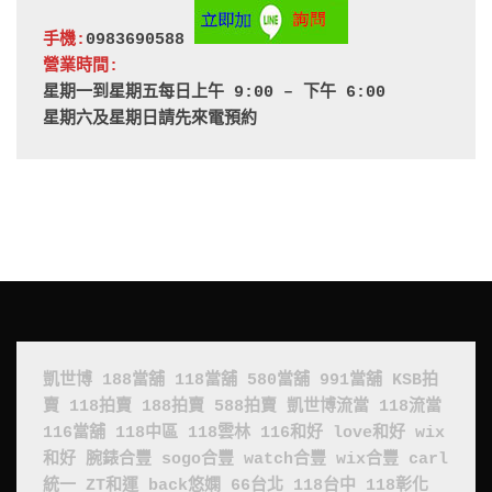
手機:
0983690588 
營業時間:
星期一到星期五每日上午 9:00 – 下午 6:00
星期六及星期日請先來電預約
凱世博
188當舖
118當舖
580當舖
991當舖
KSB拍
賣
118拍賣
188拍賣
588拍賣
凱世博流當
118流當
116當舖
118中區
118雲林
116和好
love和好
wix
和好
腕錶合豐
sogo合豐
watch合豐
wix合豐
carl
統一
ZT和運
back悠嫻
66台北
118台中
118彰化