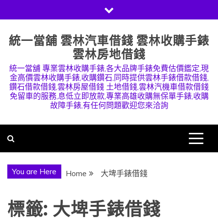
Skip
to
content
統一當舖 雲林汽車借錢 雲林收購手錶
雲林房地借錢
統一當舖 專業雲林收購手錶,各大品牌手錶免費估價鑑定,現
金高價雲林收購手錶,收購鑽石,同時提供雲林手錶借款借錢,
鑽石借款借錢,雲林房屋借錢 土地借錢,雲林汽機車借款借錢
免留車的服務,息低立即放款,專業高雄收購無保單手錶,收購
故障手錶,有任何問題歡迎您來洽詢
You are Here
Home
大埤手錶借錢
標籤:
大埤手錶借錢