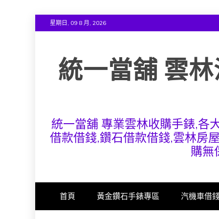
Skip
星期日, 09 8 月, 2026
to
content
統一當舖 雲林
統一當舖 專業雲林收購手錶,各
借款借錢,鑽石借款借錢,雲林房
購無
首頁
黃金鑽石手錶專區
汽機車借