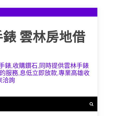
手錶 雲林房地借
手錶,收購鑽石,同時提供雲林手錶
的服務,息低立即放款,專業高雄收
來洽詢