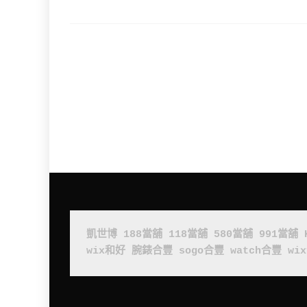
凱世博
188當舖
118當舖
580當舖
991當舖
wix和好
腕錶合豐
sogo合豐
watch合豐
wi