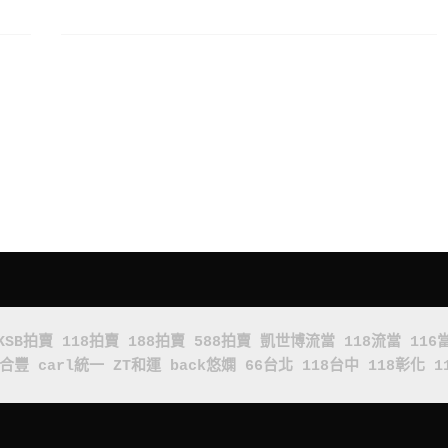
KSB拍賣
118拍賣
188拍賣
588拍賣
凱世博流當
118流當
116
x合豐
carl統一
ZT和運
back悠嫻
66台北
118台中
118彰化
1