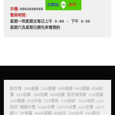
手機:
0983690588 
營業時間:
星期一到星期五每日上午 9:00 – 下午 6:00
星期六及星期日請先來電預約
凱世博
188當舖
118當舖
580當舖
991當舖
KSB拍
賣
118拍賣
188拍賣
588拍賣
凱世博流當
118流當
116當舖
118中區
118雲林
116和好
love和好
wix
和好
腕錶合豐
sogo合豐
watch合豐
wix合豐
carl
統一
ZT和運
back悠嫻
66台北
118台中
118彰化