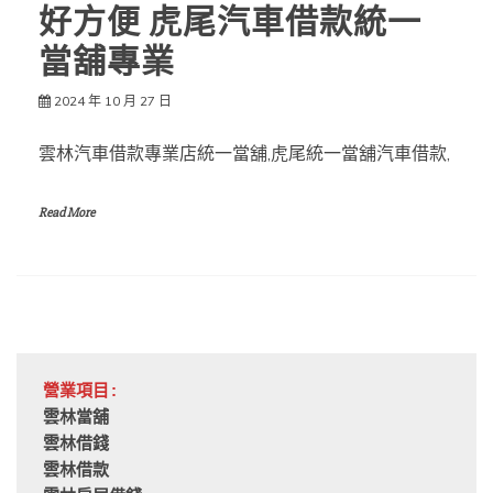
好方便 虎尾汽車借款統一
當舖專業
2024 年 10 月 27 日
雲林汽車借款專業店統一當舖,虎尾統一當舖汽車借款,
Read More
營業項目:
雲林當舖
雲林借錢
雲林借款