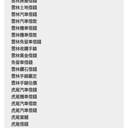
雲林房屋借錢
雲林土地借錢
雲林汽車借錢
雲林汽車借款
雲林機車借錢
雲林機車借款
雲林免留車借錢
雲林收購手錶
雲林黃金借錢
免留車借錢
雲林鑽石借錢
雲林手錶鑑定
雲林手錶估價
虎尾汽車借錢
虎尾機車借錢
虎尾汽車借款
虎尾汽車借錢
虎尾當舖
虎尾借錢