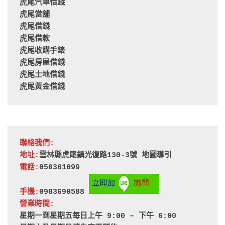
虎尾汽車借錢
虎尾當舖
虎尾借錢
虎尾借款
虎尾收購手錶
虎尾房屋借錢
虎尾土地借錢
虎尾黃金借錢
聯絡我們:
地址:
雲林縣虎尾鎮光復路130-3號 
地圖導引
電話:
056361099
手機:
0983690588 
營業時間:
星期一到星期五每日上午 9:00 – 下午 6:00