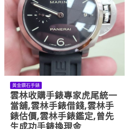
黃金鑽石手錶
雲林收購手錶專家虎尾統一
當舖,雲林手錶借錢,雲林手
錶估價,雲林手錶鑑定,曾先
生成功手錶換現金