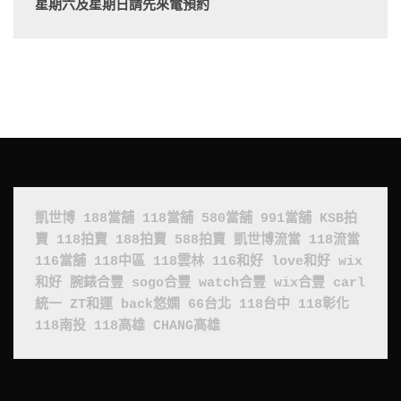
星期六及星期日請先來電預約
凱世博
188當舖
118當舖
580當舖
991當舖
KSB拍
賣
118拍賣
188拍賣
588拍賣
凱世博流當
118流當
116當舖
118中區
118雲林
116和好
love和好
wix
和好
腕錶合豐
sogo合豐
watch合豐
wix合豐
carl
統一
ZT和運
back悠嫻
66台北
118台中
118彰化
118南投
118高雄
CHANG高雄