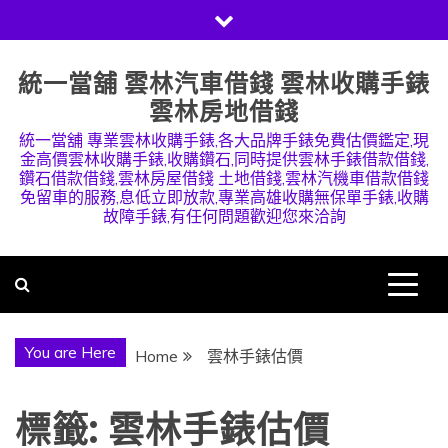
Skip
to
content
統一當舖 雲林汽車借錢 雲林收購手錶
雲林房地借錢
統一當舖 專業雲林收購手錶,各大品牌手錶免費估價鑑定,現
金高價雲林收購手錶,收購鑽石,同時提供雲林手錶借款借錢,
鑽石借款借錢,雲林房屋借錢 土地借錢,雲林汽機車借款借錢
免留車的服務,息低立即放款,專業高雄收購無保單手錶,收購
故障手錶,有任何問題歡迎您來洽詢
You are Here
Home
雲林手錶估價
標籤:
雲林手錶估價