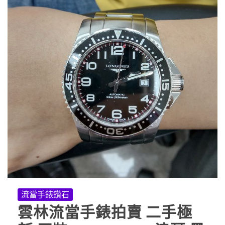
流當手錶鑽石
雲林流當手錶拍賣 二手極