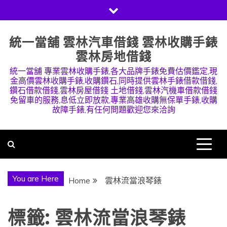
Skip
to
content
統一當舖 雲林汽車借錢 雲林收購手錶
雲林房地借錢
統一當舖 專業雲林收購手錶,各大品牌手錶免費估價鑑定,現
金高價雲林收購手錶,收購鑽石,同時提供雲林手錶借款借錢,
鑽石借款借錢,雲林房屋借錢 土地借錢,雲林汽機車借款借錢
免留車的服務,息低立即放款,專業高雄收購無保單手錶,收購
故障手錶,有任何問題歡迎您來洽詢
You are Here
Home
雲林流當浪琴錶
標籤:
雲林流當浪琴錶