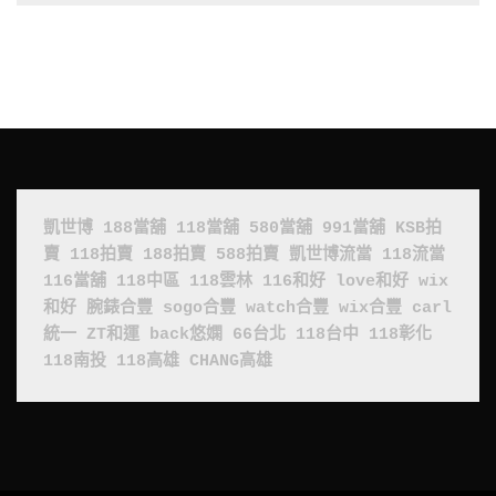
凱世博
188當舖
118當舖
580當舖
991當舖
KSB拍
賣
118拍賣
188拍賣
588拍賣
凱世博流當
118流當
116當舖
118中區
118雲林
116和好
love和好
wix
和好
腕錶合豐
sogo合豐
watch合豐
wix合豐
carl
統一
ZT和運
back悠嫻
66台北
118台中
118彰化
118南投
118高雄
CHANG高雄