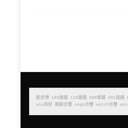
凱世博
188當舖
118當舖
580當舖
991當舖
wix和好
腕錶合豐
sogo合豐
watch合豐
wi