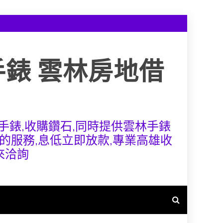
手錶 雲林房地借
手錶,收購鑽石,同時提供雲林手錶
的服務,息低立即放款,專業高雄收
來洽詢