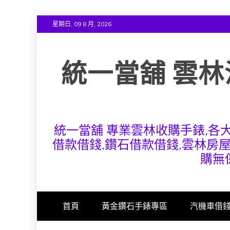
Skip
星期日, 09 8 月, 2026
to
content
統一當舖 雲林
統一當舖 專業雲林收購手錶,各
借款借錢,鑽石借款借錢,雲林房
購無
首頁
黃金鑽石手錶專區
汽機車借