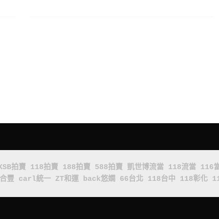
KSB拍賣
118拍賣
188拍賣
588拍賣
凱世博流當
118流當
116
x合豐
carl統一
ZT和運
back悠嫻
66台北
118台中
118彰化
1