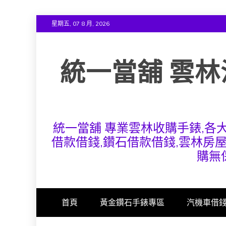
Skip
星期五, 07 8 月, 2026
to
content
統一當舖 雲林
統一當舖 專業雲林收購手錶,各
借款借錢,鑽石借款借錢,雲林房
購無
首頁
黃金鑽石手錶專區
汽機車借