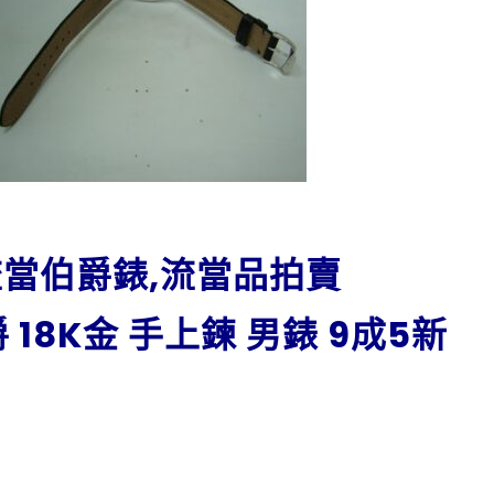
,流當伯爵錶,流當品拍賣
爵 18K金 手上鍊 男錶 9成5新