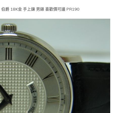
 伯爵 18K金 手上鍊 男錶 喜歡價可議 PR190