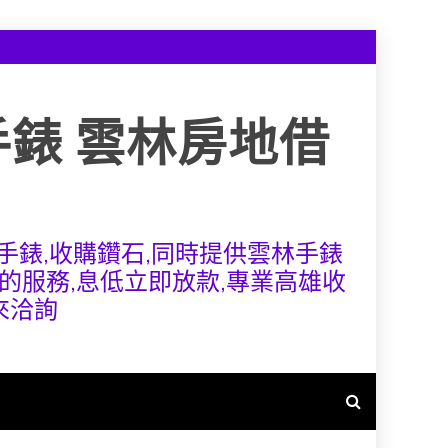
手錶 雲林房地借
手錶,收購鑽石,同時提供雲林手錶
的服務,息低立即放款,專業高雄收
來洽詢