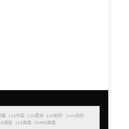
當舖
118中區
118雲林
116和好
love和好
18南投
118高雄
CHANG高雄