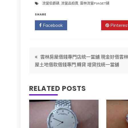
流當伯爵錶
,
流當品拍賣
,
雲林流當PIAGET錶
SHARE
Facebook
Twitter
Pinteres
文
雲林房屋借錢專門店統一當舖 現金好借雲
屋土地借款借錢專門,轉貸 增貸找統一當舖
章
導
RELATED POSTS
覽