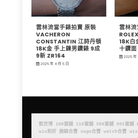
雲林流當手錶拍賣 原裝
雲林流
VACHERON
ROLE
CONSTANTIN 江詩丹頓
18K
18K金 手上鍊男鑽錶 9成
十鑽面 
9新 ZR164
2025 年 
2025 年 4 月 5 日
凱世博
188當舖
118當舖
580當舖
991當舖
wix和好
腕錶合豐
sogo合豐
watch合豐
wi