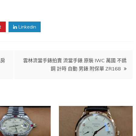
t
Linkedin
林房
雲林流當手錶拍賣 流當手錶 原裝 IWC 萬國 不銹
鋼 計時 自動 男錶 附保單 ZR168