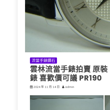
流當手錶鑽石
雲林流當手錶拍賣 原裝 PI
錶 喜歡價可議 PR190
2024 年 11 月 14 日
admin