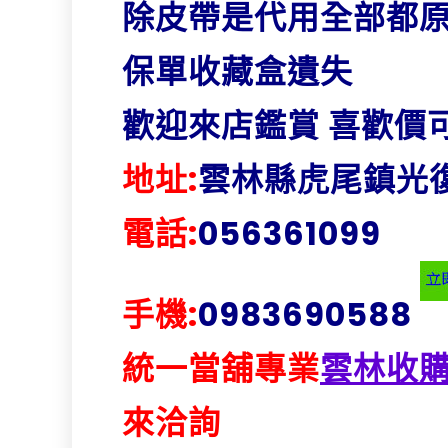
除皮帶是代用全部都原
保單收藏盒遺失
歡迎來店鑑賞 喜歡價
地址:
雲林縣虎尾鎮光復
電話:
056361099
手機:
0983690588
統一當舖專業
雲林收
來洽詢