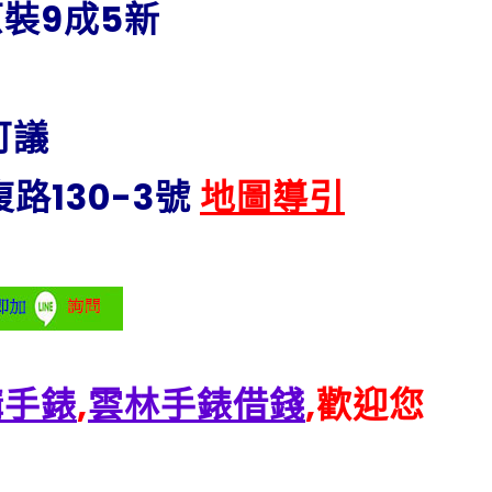
裝9成5新
可議
路130-3號
地圖導引
購手錶
,
雲林手錶借錢
,歡迎您