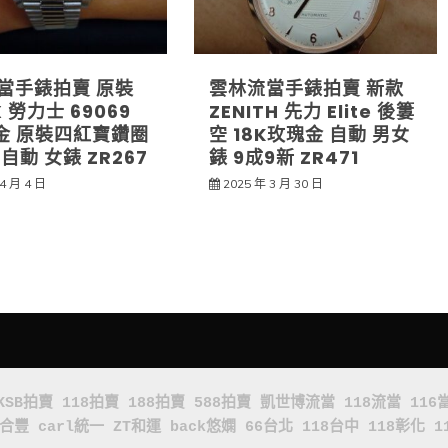
當手錶拍賣 原裝
雲林流當手錶拍賣 新款
X 勞力士 69069
ZENITH 先力 Elite 後簍
白金 原裝四紅寶鑽圈
空 18K玫瑰金 自動 男女
自動 女錶 ZR267
錶 9成9新 ZR471
4 月 4 日
2025 年 3 月 30 日
KSB拍賣
118拍賣
188拍賣
588拍賣
凱世博流當
118流當
116
x合豐
carl統一
ZT和運
back悠嫻
66台北
118台中
118彰化
1