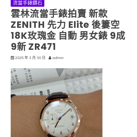
流當手錶鑽石
雲林流當手錶拍賣 新款
ZENITH 先力 Elite 後簍空
18K玫瑰金 自動 男女錶 9成
9新 ZR471
2025 年 3 月 30 日
admin