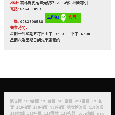
地址:
雲林縣虎尾鎮光復路130-3號 
地圖導引
電話:
056361099
手機:
0983690588 
營業時間:
星期一到星期五每日上午 9:00 – 下午 6:00
星期六及星期日請先來電預約
凱世博
188當舖
118當舖
580當舖
991當舖
KSB拍
賣
118拍賣
188拍賣
588拍賣
凱世博流當
118流當
116當舖
118中區
118雲林
116和好
love和好
wix