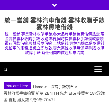
Skip
to
content
統一當舖 雲林汽車借錢 雲林收購手錶
雲林房地借錢
統一當舖 專業雲林收購手錶,各大品牌手錶免費估價鑑定,現
金高價雲林收購手錶,收購鑽石,同時提供雲林手錶借款借錢,
鑽石借款借錢,雲林房屋借錢 土地借錢,雲林汽機車借款借錢
免留車的服務,息低立即放款,專業高雄收購無保單手錶,收購
故障手錶,有任何問題歡迎您來洽詢
You are Here
Home
流當手錶鑽石
雲林流當手錶拍賣 新款 ZENITH 先力 Elite 後簍空 18K玫瑰
金 自動 男女錶 9成9新 ZR471